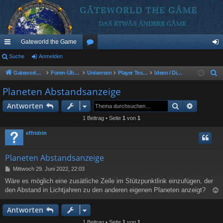
Gateworld the Game
ch
Suche
Anmelden
or
n
ne
en
m
Gateworld the Game
Foren-Übersicht
Universen
Player Test Universum (PTU)
Ideen / Diskussionen
S
u
llz
el
Planeten Abstandsanzeige
c
ug
de
Suche
Erweiter
Antworten
h
riff
n
e
1 Beitrag • Seite
1
von
1
effridrin
Planeten Abstandsanzeige
B
Mittwoch 29. Juni 2022, 22:03
e
Wäre es möglich eine zusätliche Zeile im Stützpunktlink einzufügen, der
i
den Abstand in Lichtjahren zu den anderen eigenen Planeten anzeigt?
t
r
a
c
Antworten
g
1 Beitrag • Seite
1
von
1