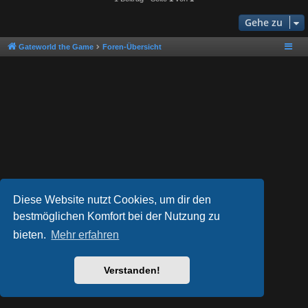
Gehe zu
Gateworld the Game
Foren-Übersicht
Diese Website nutzt Cookies, um dir den
bestmöglichen Komfort bei der Nutzung zu
bieten.
Mehr erfahren
Powered by
phpBB
® Forum Software © phpBB Limited
Style von
Arty
- phpBB 3.3 von MrGaby
Deutsche Übersetzung durch
phpBB.de
Verstanden!
Datenschutz
|
Nutzungsbedingungen