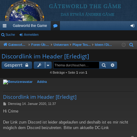
Gateworld the Game
ch
Suche
Anmelden
or
n
ne
en
m
Gateworld the Game
Foren-Übersicht
Universen
Player Test Universum (PTU)
Ideen / Diskussionen
S
u
llz
el
Discordlink im Header [Erledigt]
c
ug
de
Suche
Erweitert
Gesperrt
h
riff
n
e
4 Beiträge • Seite
1
von
1
Addra
Discordlink im Header [Erledigt]
B
Dienstag 14. Januar 2020, 11:37
e
Hi Crime
i
t
r
Der Link zum Discord ist leider abgelaufen und deshalb ist es mir nicht
a
möglich dem Discord beizutreten. Bitte um aktuelle DC-Link
g