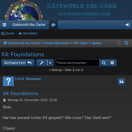
Gateworld the Game
ch
Suche
Anmelden
or
n
ne
en
m
Gateworld the Game
Foren-Übersicht
Off-Topic
Spiele
S
u
llz
el
X4: Foundations
c
ug
de
Suche
Erweiter
Antworten
h
riff
n
e
1 Beitrag • Seite
1
von
1
LtCol_Sheppard
X4: Foundations
B
Montag 10. Dezember 2018, 11:00
e
Moin
i
t
r
Hat hier jemand schon X4 gespielt? Wie isses? Das Geld wert?
a
g
Cheers