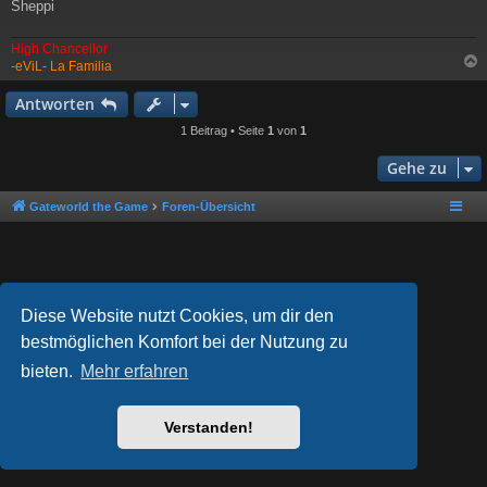
Sheppi
High Chancellor
-eViL- La Familia
c
Antworten
1 Beitrag • Seite
1
von
1
Gehe zu
Gateworld the Game
Foren-Übersicht
Diese Website nutzt Cookies, um dir den
bestmöglichen Komfort bei der Nutzung zu
bieten.
Mehr erfahren
Powered by
phpBB
® Forum Software © phpBB Limited
Style von
Arty
- phpBB 3.3 von MrGaby
Deutsche Übersetzung durch
phpBB.de
Verstanden!
Datenschutz
|
Nutzungsbedingungen