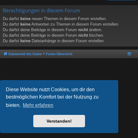
Berechtigungen in diesem Forum
Du darfst
keine
neuen Themen in diesem Forum erstellen.
Du darfst
keine
Antworten zu Themen in diesem Forum erstellen.
Du darfst deine Beiträge in diesem Forum
nicht
ändern.
Du darfst deine Beiträge in diesem Forum
nicht
löschen.
Du darfst
keine
Dateianhänge in diesem Forum erstellen.
Gateworld the Game
Foren-Übersicht
Diese Website nutzt Cookies, um dir den
bestmöglichen Komfort bei der Nutzung zu
bieten.
Mehr erfahren
Powered by
phpBB
® Forum Software © phpBB Limited
Style von
Arty
- phpBB 3.3 von MrGaby
Deutsche Übersetzung durch
phpBB.de
Verstanden!
Datenschutz
|
Nutzungsbedingungen