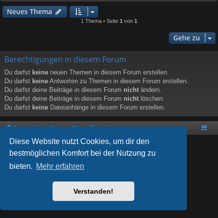
Neues Thema
1 Thema • Seite
1
von
1
Gehe zu
Berechtigungen in diesem Forum
Du darfst
keine
neuen Themen in diesem Forum erstellen.
Du darfst
keine
Antworten zu Themen in diesem Forum erstellen.
Du darfst deine Beiträge in diesem Forum
nicht
ändern.
Du darfst deine Beiträge in diesem Forum
nicht
löschen.
Du darfst
keine
Dateianhänge in diesem Forum erstellen.
Gateworld the Game
Foren-Übersicht
Diese Website nutzt Cookies, um dir den
bestmöglichen Komfort bei der Nutzung zu
bieten.
Mehr erfahren
Powered by
phpBB
® Forum Software © phpBB Limited
Style von
Arty
- phpBB 3.3 von MrGaby
Deutsche Übersetzung durch
phpBB.de
Verstanden!
Datenschutz
|
Nutzungsbedingungen