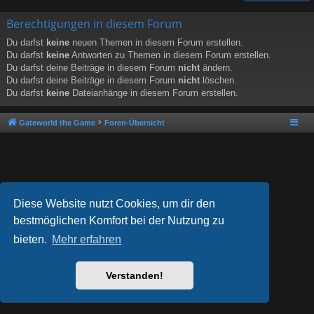
Berechtigungen in diesem Forum
Du darfst
keine
neuen Themen in diesem Forum erstellen.
Du darfst
keine
Antworten zu Themen in diesem Forum erstellen.
Du darfst deine Beiträge in diesem Forum
nicht
ändern.
Du darfst deine Beiträge in diesem Forum
nicht
löschen.
Du darfst
keine
Dateianhänge in diesem Forum erstellen.
Gateworld the Game
Foren-Übersicht
Diese Website nutzt Cookies, um dir den
bestmöglichen Komfort bei der Nutzung zu
bieten.
Mehr erfahren
Powered by
phpBB
® Forum Software © phpBB Limited
Style von
Arty
- phpBB 3.3 von MrGaby
Deutsche Übersetzung durch
phpBB.de
Verstanden!
Datenschutz
|
Nutzungsbedingungen