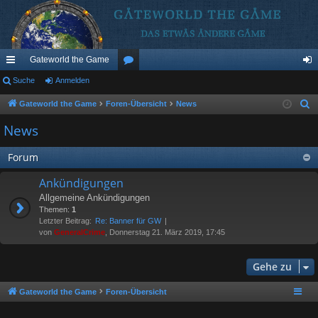
Gateworld the Game
ch
Suche
Anmelden
or
n
ne
en
m
Gateworld the Game
Foren-Übersicht
News
S
u
llz
el
News
c
ug
de
h
Forum
riff
n
e
Ankündigungen
Allgemeine Ankündigungen
Themen:
1
Letzter Beitrag:
Re: Banner für GW
von
GeneralCrime
, Donnerstag 21. März 2019, 17:45
Gehe zu
Gateworld the Game
Foren-Übersicht