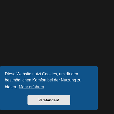
Diese Website nutzt Cookies, um dir den
bestmöglichen Komfort bei der Nutzung zu
bieten.
Mehr erfahren
Powered by
phpBB
® Forum Software © phpBB Limited
Style von
Arty
- phpBB 3.3 von MrGaby
Deutsche Übersetzung durch
phpBB.de
Verstanden!
Datenschutz
|
Nutzungsbedingungen