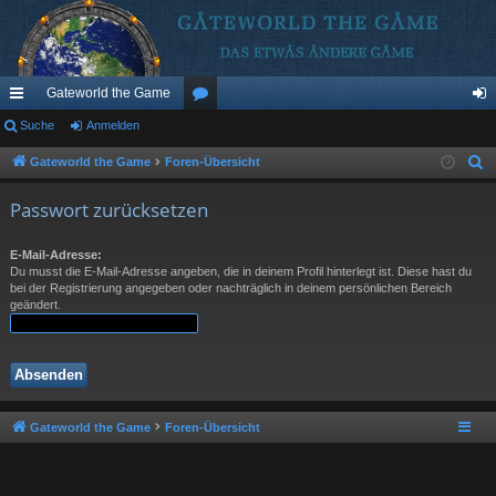
Gateworld the Game
ch
Suche
Anmelden
or
n
ne
en
m
Gateworld the Game
Foren-Übersicht
S
u
llz
el
Passwort zurücksetzen
c
ug
de
h
E-Mail-Adresse:
riff
n
e
Du musst die E-Mail-Adresse angeben, die in deinem Profil hinterlegt ist. Diese hast du
bei der Registrierung angegeben oder nachträglich in deinem persönlichen Bereich
geändert.
Gateworld the Game
Foren-Übersicht