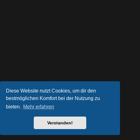
Diese Website nutzt Cookies, um dir den
bestmöglichen Komfort bei der Nutzung zu
bieten.
Mehr erfahren
Powered by
phpBB
® Forum Software © phpBB Limited
Style von
Arty
- phpBB 3.3 von MrGaby
Deutsche Übersetzung durch
phpBB.de
Verstanden!
Datenschutz
|
Nutzungsbedingungen