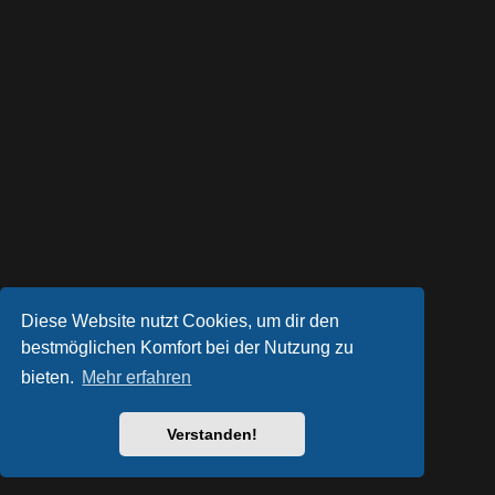
Diese Website nutzt Cookies, um dir den
bestmöglichen Komfort bei der Nutzung zu
bieten.
Mehr erfahren
Powered by
phpBB
® Forum Software © phpBB Limited
Style von
Arty
- phpBB 3.3 von MrGaby
Deutsche Übersetzung durch
phpBB.de
Verstanden!
Datenschutz
|
Nutzungsbedingungen