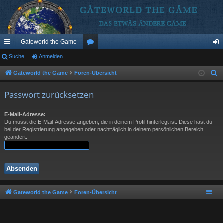
Gateworld the Game
ch
Suche
Anmelden
or
n
ne
en
m
Gateworld the Game
Foren-Übersicht
S
u
llz
el
Passwort zurücksetzen
c
ug
de
h
E-Mail-Adresse:
riff
n
e
Du musst die E-Mail-Adresse angeben, die in deinem Profil hinterlegt ist. Diese hast du
bei der Registrierung angegeben oder nachträglich in deinem persönlichen Bereich
geändert.
Gateworld the Game
Foren-Übersicht