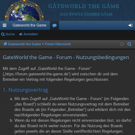
Gateworld the Game
ch
Suche
Anmelden
or
n
ne
en
m
Gateworld the Game
Foren-Übersicht
S
u
llz
el
GateWorld the Game - Forum - Nutzungsbedingungen
c
ug
de
h
Mit dem Zugriff auf „GateWorld the Game - Forum“
riff
n
e
(„https://forum.gateworld-the-game.de“) wird zwischen dir und dem
Betreiber ein Vertrag mit folgenden Regelungen geschlossen:
1. Nutzungsvertrag
Mit dem Zugriff auf „GateWorld the Game - Forum“ (im Folgenden
„das Board“) schließt du einen Nutzungsvertrag mit dem Betreiber
des Boards ab (im Folgenden „Betreiber“) und erklärst dich mit den
nachfolgenden Regelungen einverstanden.
Wenn du mit diesen Regelungen nicht einverstanden bist, so darfst
du das Board nicht weiter nutzen. Für die Nutzung des Boards
gelten jeweils die an dieser Stelle veröffentlichten Regelungen.