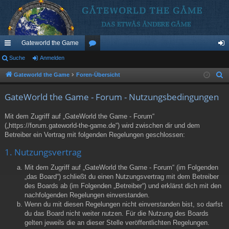
Gateworld the Game
ch
Suche
Anmelden
or
n
ne
en
m
Gateworld the Game
Foren-Übersicht
S
u
llz
el
GateWorld the Game - Forum - Nutzungsbedingungen
c
ug
de
h
Mit dem Zugriff auf „GateWorld the Game - Forum“
riff
n
e
(„https://forum.gateworld-the-game.de“) wird zwischen dir und dem
Betreiber ein Vertrag mit folgenden Regelungen geschlossen:
1. Nutzungsvertrag
Mit dem Zugriff auf „GateWorld the Game - Forum“ (im Folgenden
„das Board“) schließt du einen Nutzungsvertrag mit dem Betreiber
des Boards ab (im Folgenden „Betreiber“) und erklärst dich mit den
nachfolgenden Regelungen einverstanden.
Wenn du mit diesen Regelungen nicht einverstanden bist, so darfst
du das Board nicht weiter nutzen. Für die Nutzung des Boards
gelten jeweils die an dieser Stelle veröffentlichten Regelungen.