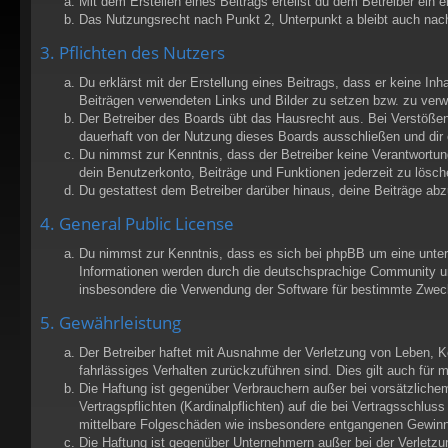
Mit dem Erstellen eines Beitrags erteilst du dem Betreiber ein
Das Nutzungsrecht nach Punkt 2, Unterpunkt a bleibt auch na
3. Pflichten des Nutzers
Du erklärst mit der Erstellung eines Beitrags, dass er keine Inh
Beiträgen verwendeten Links und Bilder zu setzen bzw. zu ver
Der Betreiber des Boards übt das Hausrecht aus. Bei Verstöße
dauerhaft von der Nutzung dieses Boards ausschließen und dir e
Du nimmst zur Kenntnis, dass der Betreiber keine Verantwortung 
dein Benutzerkonto, Beiträge und Funktionen jederzeit zu lösch
Du gestattest dem Betreiber darüber hinaus, deine Beiträge ab
4. General Public License
Du nimmst zur Kenntnis, dass es sich bei phpBB um eine unter 
Informationen werden durch die deutschsprachige Community unt
insbesondere die Verwendung der Software für bestimmte Zweck
5. Gewährleistung
Der Betreiber haftet mit Ausnahme der Verletzung von Leben, Kör
fahrlässiges Verhalten zurückzuführen sind. Dies gilt auch fü
Die Haftung ist gegenüber Verbrauchern außer bei vorsätzliche
Vertragspflichten (Kardinalpflichten) auf die bei Vertragsschl
mittelbare Folgeschäden wie insbesondere entgangenen Gewinn
Die Haftung ist gegenüber Unternehmern außer bei der Verletzu