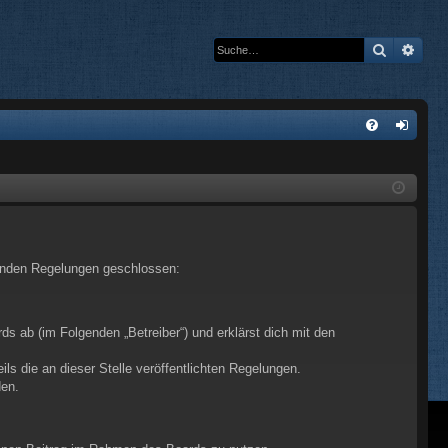
Suche
Erwe
S
FA
n
Q
m
el
de
lgenden Regelungen geschlossen:
n
s ab (im Folgenden „Betreiber“) und erklärst dich mit den
ls die an dieser Stelle veröffentlichten Regelungen.
den.