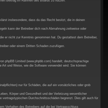
deinen Beitrag im Rahmen des Boards zu nutzen.
rklärst insbesondere, dass du das Recht besitzt, die in deinen
egeln kann der Betreiber dich nach Abmahnung zeitweise oder
r die er nicht zur Kenntnis genommen hat. Du gestattest dem Betreiber,
etreiber oder einem Dritten Schaden zuzufügen.
e von phpBB Limited (www.phpbb.com) handelt; deutschsprachige
e Art und Weise, wie die Software verwendet wird. Sie können
alpflichten) nur für Schäden, die auf ein vorsätzliches oder grob
Leben, Körper und Gesundheit und der Verletzung wesentlicher
ie vertragstypischen Durchschnittsschäden begrenzt. Dies gilt auch für
em Verhalten des Betreibers auf die bei Vertragsschluss