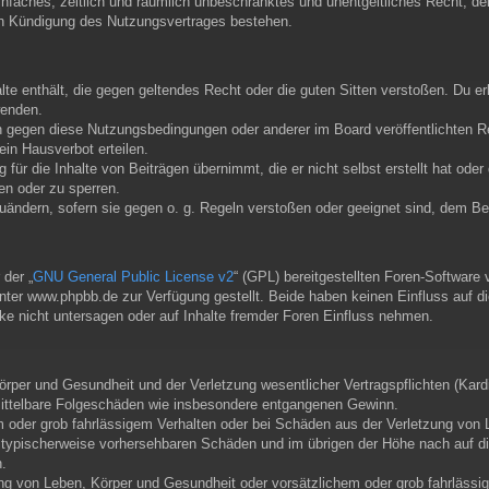
 einfaches, zeitlich und räumlich unbeschränktes und unentgeltliches Recht, 
ch Kündigung des Nutzungsvertrages bestehen.
alte enthält, die gegen geltendes Recht oder die guten Sitten verstoßen. Du e
wenden.
n gegen diese Nutzungsbedingungen oder anderer im Board veröffentlichten R
in Hausverbot erteilen.
für die Inhalte von Beiträgen übernimmt, die er nicht selbst erstellt hat ode
en oder zu sperren.
zuändern, sofern sie gegen o. g. Regeln verstoßen oder geeignet sind, dem B
der „
GNU General Public License v2
“ (GPL) bereitgestellten Foren-Softwar
er www.phpbb.de zur Verfügung gestellt. Beide haben keinen Einfluss auf di
e nicht untersagen oder auf Inhalte fremder Foren Einfluss nehmen.
per und Gesundheit und der Verletzung wesentlicher Vertragspflichten (Kardin
r mittelbare Folgeschäden wie insbesondere entgangenen Gewinn.
m oder grob fahrlässigem Verhalten oder bei Schäden aus der Verletzung von 
uss typischerweise vorhersehbaren Schäden und im übrigen der Höhe nach auf d
.
ng von Leben, Körper und Gesundheit oder vorsätzlichem oder grob fahrlässig