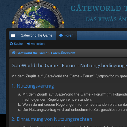
Gateworld the Game
Foren
ch
Suche
Anmelden
ne
Gateworld the Game
Foren-Übersicht
llz
GateWorld the Game - Forum - Nutzungsbedingung
ug
Mit dem Zugriff auf „GateWorld the Game - Forum“ („https://forum.gat
riff
1. Nutzungsvertrag
Mit dem Zugriff auf „GateWorld the Game - Forum“ (im Folgenden
nachfolgenden Regelungen einverstanden.
Wenn du mit diesen Regelungen nicht einverstanden bist, so darf
Der Nutzungsvertrag wird auf unbestimmte Zeit geschlossen und
2. Einräumung von Nutzungsrechten