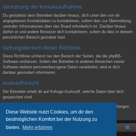
Gestattung der Kontaktaufnahme
Du gestattest dem Betreiber darüber hinaus, dich unter den von dir
angegebenen Kontaktdaten zu kontaktieren, sofern dies zur Übermittlung
zentraler Informationen über das Board erforderlich ist. Darüber hinaus
dürfen er und andere Benutzer dich kontaktieren, sofern du dies in deinem
persönlichen Bereich gestattet hast.
Geltungsbereich dieser Richtlinie
Diese Richtlinie umfasst nur den Bereich der Seiten, die die phpBB-
Software umfassen. Sofern der Betreiber in anderen Bereichen seiner
Software weitere personenbezogene Daten verarbeitet, wird er dich
darüber gesondert informieren.
Auskunftsrecht
Der Betreiber erteilt dir auf Anfrage Auskunft, welche Daten über dich
gespeichert sind.
Du kannst jederzeit die Löschung bzw. Sperrung deiner Daten verlangen.
Diese Website nutzt Cookies, um dir den
Kontaktiere hierzu bitte den Betreiber.
bestmöglichen Komfort bei der Nutzung zu
bieten.
Mehr erfahren
Gateworld the Game
Foren-Übersicht