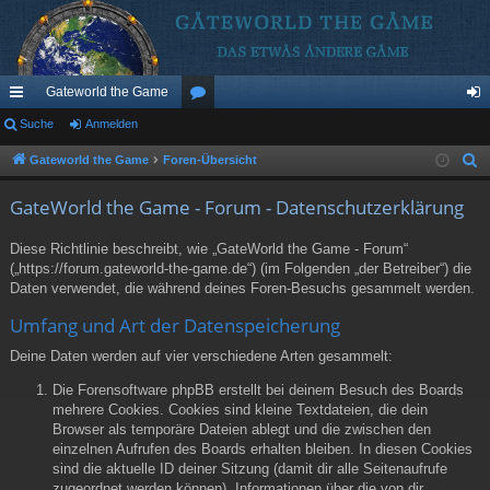
Gateworld the Game
ch
Suche
Anmelden
or
n
ne
en
m
Gateworld the Game
Foren-Übersicht
S
u
llz
el
GateWorld the Game - Forum - Datenschutzerklärung
c
ug
de
h
Diese Richtlinie beschreibt, wie „GateWorld the Game - Forum“
riff
n
e
(„https://forum.gateworld-the-game.de“) (im Folgenden „der Betreiber“) die
Daten verwendet, die während deines Foren-Besuchs gesammelt werden.
Umfang und Art der Datenspeicherung
Deine Daten werden auf vier verschiedene Arten gesammelt:
Die Forensoftware phpBB erstellt bei deinem Besuch des Boards
mehrere Cookies. Cookies sind kleine Textdateien, die dein
Browser als temporäre Dateien ablegt und die zwischen den
einzelnen Aufrufen des Boards erhalten bleiben. In diesen Cookies
sind die aktuelle ID deiner Sitzung (damit dir alle Seitenaufrufe
zugeordnet werden können), Informationen über die von dir