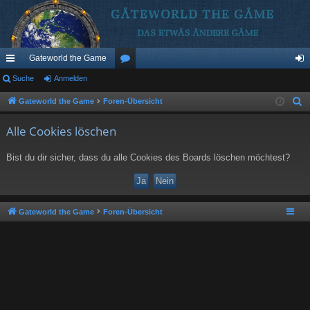
Gateworld the Game
ch
Suche
Anmelden
or
n
ne
en
m
Gateworld the Game
Foren-Übersicht
S
u
llz
el
Alle Cookies löschen
c
ug
de
h
Bist du dir sicher, dass du alle Cookies des Boards löschen möchtest?
riff
n
e
Gateworld the Game
Foren-Übersicht