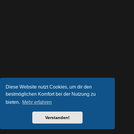
Diese Website nutzt Cookies, um dir den
bestmöglichen Komfort bei der Nutzung zu
bieten.
Mehr erfahren
Powered by
phpBB
® Forum Software © phpBB Limited
Style von
Arty
- phpBB 3.3 von MrGaby
Deutsche Übersetzung durch
phpBB.de
Verstanden!
Datenschutz
|
Nutzungsbedingungen