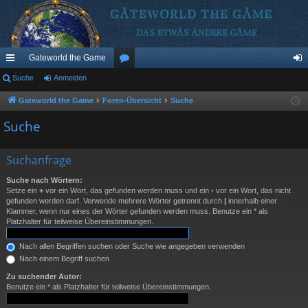
Gateworld the Game
ch
Suche
Anmelden
or
n
ne
en
m
Gateworld the Game
Foren-Übersicht
Suche
llz
el
Suche
ug
de
Suchanfrage
riff
n
Suche nach Wörtern:
Setze ein
+
vor ein Wort, das gefunden werden muss und ein
-
vor ein Wort, das nicht
gefunden werden darf. Verwende mehrere Wörter getrennt durch
|
innerhalb einer
Klammer, wenn nur eines der Wörter gefunden werden muss. Benutze ein * als
Platzhalter für teilweise Übereinstimmungen.
Nach allen Begriffen suchen oder Suche wie angegeben verwenden
Nach einem Begriff suchen
Zu suchender Autor:
Benutze ein * als Platzhalter für teilweise Übereinstimmungen.