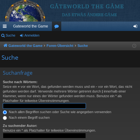
Gateworld the Game
ch
Suche
Anmelden
or
n
ne
en
m
Gateworld the Game
Foren-Übersicht
Suche
llz
el
Suche
ug
de
Suchanfrage
riff
n
Suche nach Wörtern:
Setze ein
+
vor ein Wort, das gefunden werden muss und ein
-
vor ein Wort, das nicht
gefunden werden darf. Verwende mehrere Wörter getrennt durch
|
innerhalb einer
Klammer, wenn nur eines der Wörter gefunden werden muss. Benutze ein * als
Platzhalter für teilweise Übereinstimmungen.
Nach allen Begriffen suchen oder Suche wie angegeben verwenden
Nach einem Begriff suchen
Zu suchender Autor:
Benutze ein * als Platzhalter für teilweise Übereinstimmungen.