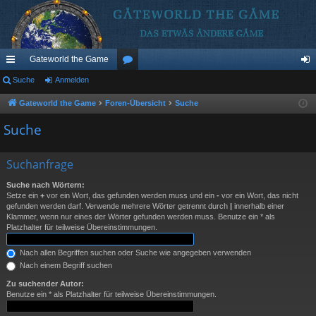
Gateworld the Game
ch
Suche
Anmelden
or
n
ne
en
m
Gateworld the Game
Foren-Übersicht
Suche
llz
el
Suche
ug
de
Suchanfrage
riff
n
Suche nach Wörtern:
Setze ein
+
vor ein Wort, das gefunden werden muss und ein
-
vor ein Wort, das nicht
gefunden werden darf. Verwende mehrere Wörter getrennt durch
|
innerhalb einer
Klammer, wenn nur eines der Wörter gefunden werden muss. Benutze ein * als
Platzhalter für teilweise Übereinstimmungen.
Nach allen Begriffen suchen oder Suche wie angegeben verwenden
Nach einem Begriff suchen
Zu suchender Autor:
Benutze ein * als Platzhalter für teilweise Übereinstimmungen.