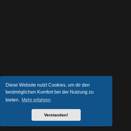
Diese Website nutzt Cookies, um dir den
bestmöglichen Komfort bei der Nutzung zu
bieten.
Mehr erfahren
Powered by
phpBB
® Forum Software © phpBB Limited
Style von
Arty
- phpBB 3.3 von MrGaby
Deutsche Übersetzung durch
phpBB.de
Verstanden!
Datenschutz
|
Nutzungsbedingungen