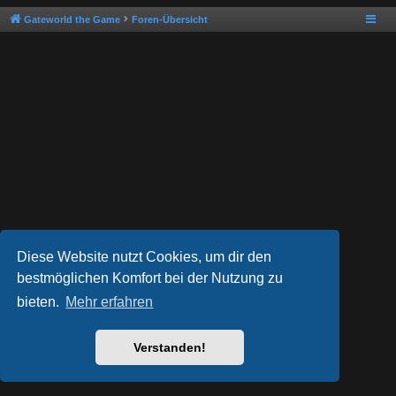
Gateworld the Game
Foren-Übersicht
Diese Website nutzt Cookies, um dir den
bestmöglichen Komfort bei der Nutzung zu
bieten.
Mehr erfahren
Powered by
phpBB
® Forum Software © phpBB Limited
Style von
Arty
- phpBB 3.3 von MrGaby
Deutsche Übersetzung durch
phpBB.de
Verstanden!
Datenschutz
|
Nutzungsbedingungen