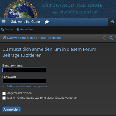
Gateworld the Game
ch
Suche
Anmelden
or
n
ne
en
m
Gateworld the Game
Foren-Übersicht
S
u
llz
el
Du musst dich anmelden, um in diesem Forum
c
ug
de
Beiträge zu zitieren.
h
riff
n
e
Benutzername:
Passwort:
Ich habe mein Passwort vergessen
Angemeldet bleiben
Meinen Online-Status während dieser Sitzung verbergen