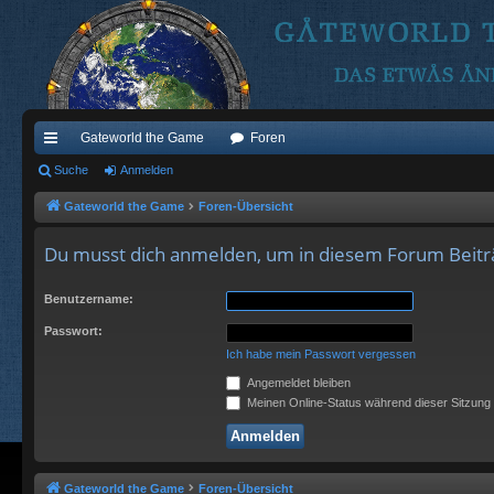
Gateworld the Game
Foren
ch
Suche
Anmelden
ne
Gateworld the Game
Foren-Übersicht
llz
Du musst dich anmelden, um in diesem Forum Beiträ
ug
Benutzername:
riff
Passwort:
Ich habe mein Passwort vergessen
Angemeldet bleiben
Meinen Online-Status während dieser Sitzung
Gateworld the Game
Foren-Übersicht