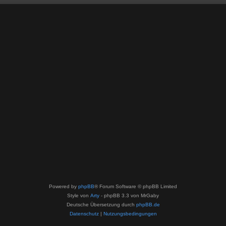
Powered by
phpBB
® Forum Software © phpBB Limited
Style von
Arty
- phpBB 3.3 von MrGaby
Deutsche Übersetzung durch
phpBB.de
Datenschutz
|
Nutzungsbedingungen