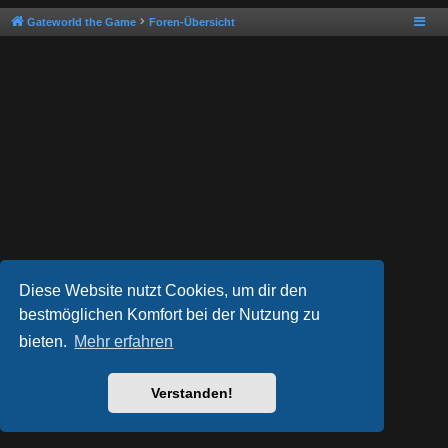
Gateworld the Game
Foren-Übersicht
Diese Website nutzt Cookies, um dir den
bestmöglichen Komfort bei der Nutzung zu
bieten.
Mehr erfahren
Powered by
phpBB
® Forum Software © phpBB Limited
Style von
Arty
- phpBB 3.3 von MrGaby
Deutsche Übersetzung durch
phpBB.de
Verstanden!
Datenschutz
|
Nutzungsbedingungen