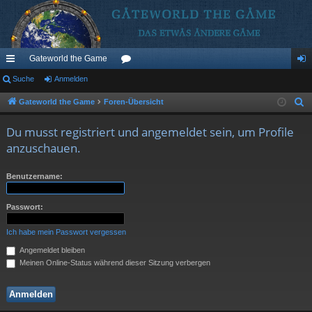
Gateworld the Game
ch
Suche
Anmelden
or
n
ne
en
m
Gateworld the Game
Foren-Übersicht
S
u
llz
el
Du musst registriert und angemeldet sein, um Profile
c
ug
de
anzuschauen.
h
riff
n
e
Benutzername:
Passwort:
Ich habe mein Passwort vergessen
Angemeldet bleiben
Meinen Online-Status während dieser Sitzung verbergen