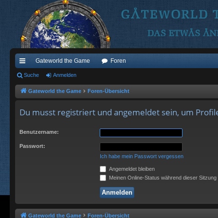
Gateworld the Game
Foren
ch
Suche
Anmelden
ne
Gateworld the Game
Foren-Übersicht
llz
Du musst registriert und angemeldet sein, um Profi
ug
Benutzername:
riff
Passwort:
Ich habe mein Passwort vergessen
Angemeldet bleiben
Meinen Online-Status während dieser Sitzung
Gateworld the Game
Foren-Übersicht