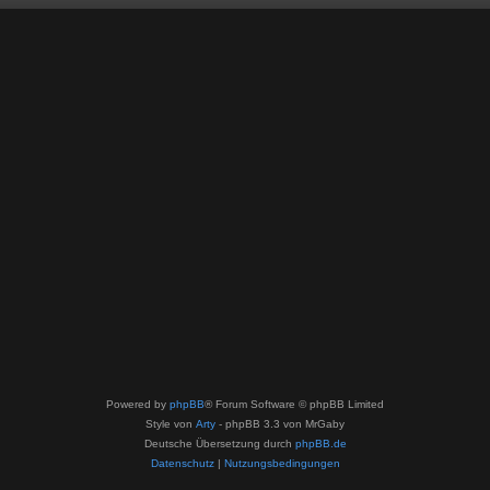
Powered by
phpBB
® Forum Software © phpBB Limited
Style von
Arty
- phpBB 3.3 von MrGaby
Deutsche Übersetzung durch
phpBB.de
Datenschutz
|
Nutzungsbedingungen