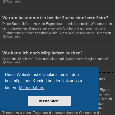
Nach oben
Warum bekomme ich bei der Suche eine leere Seite?
Deine Suche lieferte zu viele Ergebnisse, somit konnte der Webserver sie
nicht verarbeiten. Benutze die erweiterte Suche und gib spezifischere
Suchbegriffe ein oder beschränke die Suche auf verschiedene Unterforen.
Nach oben
Wie kann ich nach Mitgliedern suchen?
Gehe zur „Mitglieder“-Seite und klicke auf „Nach einem Mitglied suchen“.
Nach oben
Diese Website nutzt Cookies, um dir den
Wie kann ich meine eigenen Beiträge und Themen
bestmöglichen Komfort bei der Nutzung zu
finden?
bieten.
Mehr erfahren
Deine eigenen Beiträge kannst du dir anzeigen lassen, indem du „Eigene
Beiträge“ im Schnellzugriff oben auf der Boardseite auswählst. Alternativ
kannst du auch „Deine Beiträge anzeigen“ in deinem persönlichen Bereich
Verstanden!
oder „Beiträge des Benutzers suchen“ auf deiner eigenen Profilseite
verwenden. Benutze die erweiterte Suche, um nach von dir erstellen
Themen zu suchen. Trage dort die entsprechenden Optionen in die