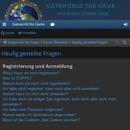
Gateworld the Game
ch
Suche
Anmelden
or
n
ne
en
m
Gateworld the Game
Foren-Übersicht
Häufig gestellte Fragen
S
u
llz
el
Häufig gestellte Fragen
c
ug
de
h
Registrierung und Anmeldung
riff
n
e
Wozu muss ich mich registrieren?
Was ist COPPA?
Warum kann ich mich nicht registrieren?
Ich habe mich registriert, kann mich aber nicht anmelden!
Warum kann ich mich nicht anmelden?
Ich habe mich vor einiger Zeit registriert, kann mich aber nicht mehr
anmelden?!
Ich habe mein Passwort vergessen!
Warum werde ich automatisch abgemeldet?
Wozu ist die Funktion „Alle Cookies löschen“?