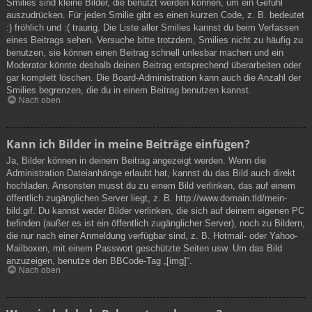
Smilies sind kleine Bilder, die benutzt werden können, um ein Gefühl
auszudrücken. Für jeden Smilie gibt es einen kurzen Code, z. B. bedeutet
:) fröhlich und :( traurig. Die Liste aller Smilies kannst du beim Verfassen
eines Beitrags sehen. Versuche bitte trotzdem, Smilies nicht zu häufig zu
benutzen, sie können einen Beitrag schnell unlesbar machen und ein
Moderator könnte deshalb deinen Beitrag entsprechend überarbeiten oder
gar komplett löschen. Die Board-Administration kann auch die Anzahl der
Smilies begrenzen, die du in einem Beitrag benutzen kannst.
Nach oben
Kann ich Bilder in meine Beiträge einfügen?
Ja, Bilder können in deinem Beitrag angezeigt werden. Wenn die
Administration Dateianhänge erlaubt hat, kannst du das Bild auch direkt
hochladen. Ansonsten musst du zu einem Bild verlinken, das auf einem
öffentlich zugänglichen Server liegt, z. B. http://www.domain.tld/mein-
bild.gif. Du kannst weder Bilder verlinken, die sich auf deinem eigenen PC
befinden (außer es ist ein öffentlich zugänglicher Server), noch zu Bildern,
die nur nach einer Anmeldung verfügbar sind, z. B. Hotmail- oder Yahoo-
Mailboxen, mit einem Passwort geschützte Seiten usw. Um das Bild
anzuzeigen, benutze den BBCode-Tag „[img]“.
Nach oben