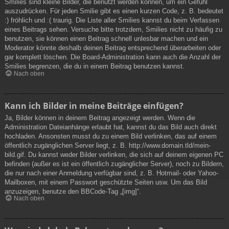
Smilies sind kleine Bilder, die benutzt werden können, um ein Gefühl
auszudrücken. Für jeden Smilie gibt es einen kurzen Code, z. B. bedeutet
:) fröhlich und :( traurig. Die Liste aller Smilies kannst du beim Verfassen
eines Beitrags sehen. Versuche bitte trotzdem, Smilies nicht zu häufig zu
benutzen, sie können einen Beitrag schnell unlesbar machen und ein
Moderator könnte deshalb deinen Beitrag entsprechend überarbeiten oder
gar komplett löschen. Die Board-Administration kann auch die Anzahl der
Smilies begrenzen, die du in einem Beitrag benutzen kannst.
Nach oben
Kann ich Bilder in meine Beiträge einfügen?
Ja, Bilder können in deinem Beitrag angezeigt werden. Wenn die
Administration Dateianhänge erlaubt hat, kannst du das Bild auch direkt
hochladen. Ansonsten musst du zu einem Bild verlinken, das auf einem
öffentlich zugänglichen Server liegt, z. B. http://www.domain.tld/mein-
bild.gif. Du kannst weder Bilder verlinken, die sich auf deinem eigenen PC
befinden (außer es ist ein öffentlich zugänglicher Server), noch zu Bildern,
die nur nach einer Anmeldung verfügbar sind, z. B. Hotmail- oder Yahoo-
Mailboxen, mit einem Passwort geschützte Seiten usw. Um das Bild
anzuzeigen, benutze den BBCode-Tag „[img]“.
Nach oben