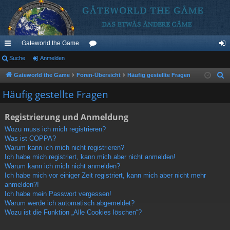
Gateworld the Game
ch
Suche
Anmelden
or
n
ne
en
m
Gateworld the Game
Foren-Übersicht
Häufig gestellte Fragen
S
u
llz
el
Häufig gestellte Fragen
c
ug
de
h
Registrierung und Anmeldung
riff
n
e
Wozu muss ich mich registrieren?
Was ist COPPA?
Warum kann ich mich nicht registrieren?
Ich habe mich registriert, kann mich aber nicht anmelden!
Warum kann ich mich nicht anmelden?
Ich habe mich vor einiger Zeit registriert, kann mich aber nicht mehr
anmelden?!
Ich habe mein Passwort vergessen!
Warum werde ich automatisch abgemeldet?
Wozu ist die Funktion „Alle Cookies löschen“?