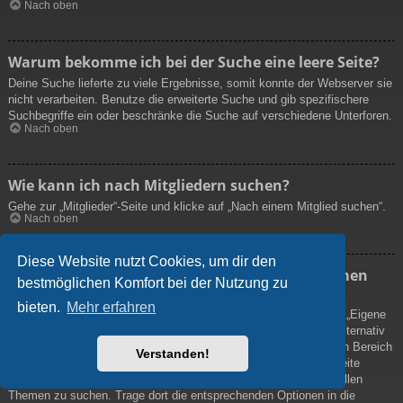
Nach oben
Warum bekomme ich bei der Suche eine leere Seite?
Deine Suche lieferte zu viele Ergebnisse, somit konnte der Webserver sie
nicht verarbeiten. Benutze die erweiterte Suche und gib spezifischere
Suchbegriffe ein oder beschränke die Suche auf verschiedene Unterforen.
Nach oben
Wie kann ich nach Mitgliedern suchen?
Gehe zur „Mitglieder“-Seite und klicke auf „Nach einem Mitglied suchen“.
Nach oben
Diese Website nutzt Cookies, um dir den
Wie kann ich meine eigenen Beiträge und Themen
bestmöglichen Komfort bei der Nutzung zu
finden?
bieten.
Mehr erfahren
Deine eigenen Beiträge kannst du dir anzeigen lassen, indem du „Eigene
Beiträge“ im Schnellzugriff oben auf der Boardseite auswählst. Alternativ
kannst du auch „Deine Beiträge anzeigen“ in deinem persönlichen Bereich
Verstanden!
oder „Beiträge des Benutzers suchen“ auf deiner eigenen Profilseite
verwenden. Benutze die erweiterte Suche, um nach von dir erstellen
Themen zu suchen. Trage dort die entsprechenden Optionen in die